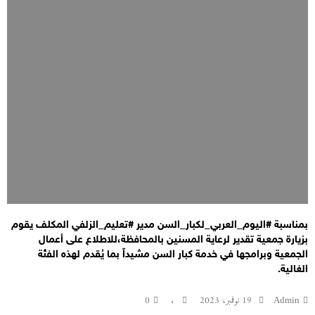
بمناسبة #اليوم_العربي_لكبار_السن مدير #تعليم_الزلفي المكلف يقوم
بزيارة جمعية تقدير لرعاية المسنين بالمحافظة،للاطلاع على أعمال
الجمعية وبرامجها في خدمة كبار السن مشيداً بما يُقدم لهذه الفئة
الغالية.
Admin
19 نوفمبر، 2023
.
0