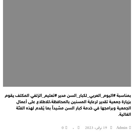
بمناسبة #اليوم_العربي_لكبار_السن مدير #تعليم_الزلفي المكلف يقوم
بزيارة جمعية تقدير لرعاية المسنين بالمحافظة،للاطلاع على أعمال
الجمعية وبرامجها في خدمة كبار السن مشيداً بما يُقدم لهذه الفئة
الغالية.
Admin
19 نوفمبر، 2023
.
0